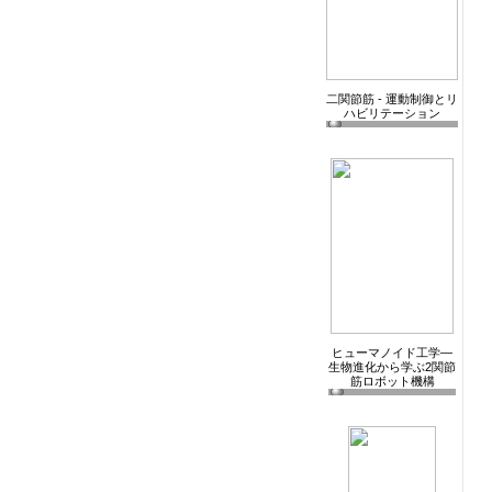
二関節筋 - 運動制御とリ
ハビリテーション
ヒューマノイド工学―
生物進化から学ぶ2関節
筋ロボット機構