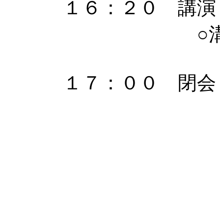
１６：２０ 講演
○溝口 貴
１７：００ 閉会
皆様の参加を心よ
(代理発信：辻)
コメントする