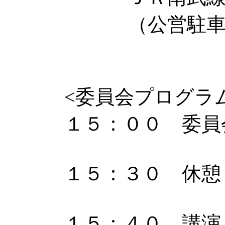
（公営駐車場あ
<委員会プログラ
１５：００ 委員
１５：３０ 休憩
１５：４０ 講演