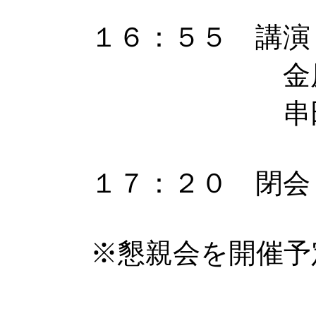
１６：５５ 講演
金原 賢児
串田雄一郎(
１７：２０ 閉会
※懇親会を開催予