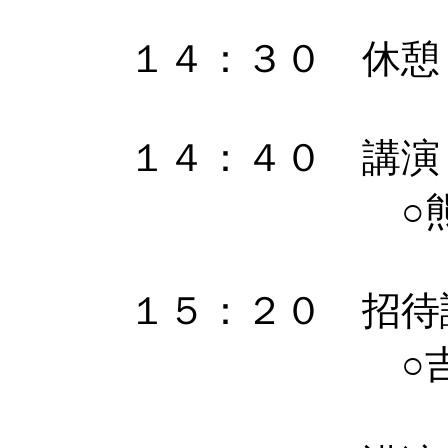
１４：３０ 休憩
１４：４０ 講演
○熊本水頼
１５：２０ 招待
○吉田 武