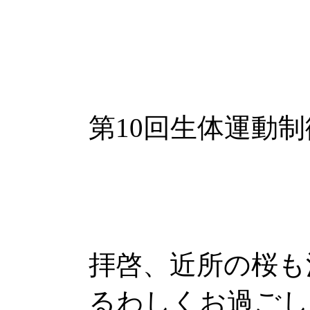
平成
第10回生体運動
委員長 大
拝啓、近所の桜も
るわしくお過ごし