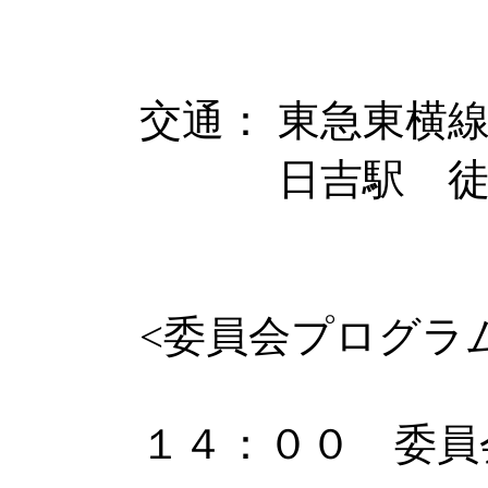
交通： 東急東横
日吉駅 徒歩
<委員会プログラ
１４：００ 委員