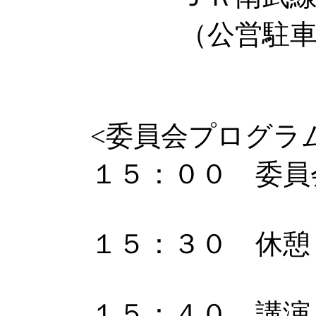
（公営駐車場あ
<委員会プログラ
１５：００ 委員
１５：３０ 休憩
１５：４０ 講演