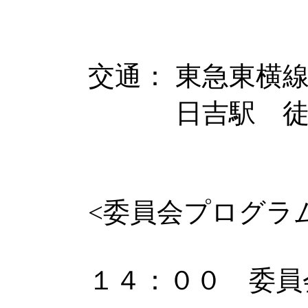
交通： 東急東横
日吉駅 徒歩
<委員会プログラ
１４：００ 委員