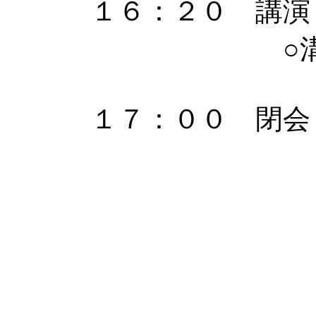
１６：２０ 講演
○溝口 貴
１７：００ 閉会
皆様の参加を心よ
(代理発信：辻)
コメントする