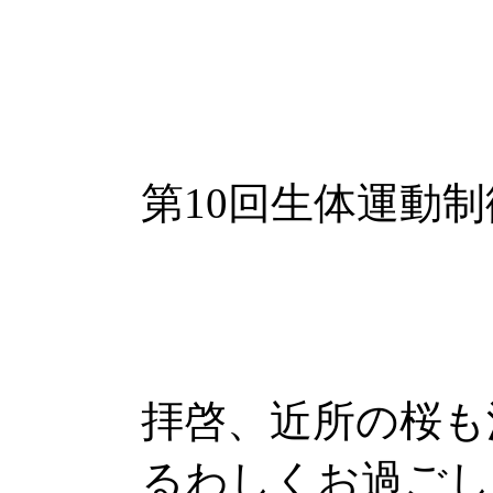
平成
第10回生体運動
委員長 大
拝啓、近所の桜も
るわしくお過ごし