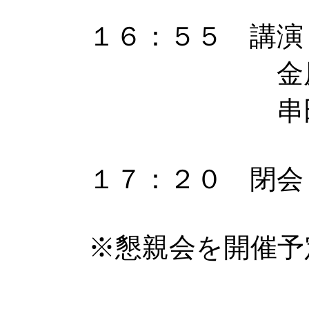
１６：５５ 講演
金原 賢児
串田雄一郎(
１７：２０ 閉会
※懇親会を開催予