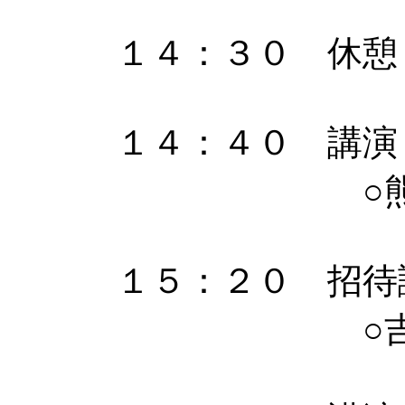
１４：３０ 休憩
１４：４０ 講演
○熊本水頼
１５：２０ 招待
○吉田 武